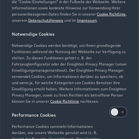
die "Cookie-Einstellungen" in der Fußzeile der Webseite. Weitere
Informationen sowie konkrete Hinweise zur Verwendung Ihrer
personenbezogenen Daten finden Sie in unserer
Cookie Richtlinie
,
unserem
Datenschutzhinweis
und im
Impressum
.
Notwendige Cookies
Notwendige Cookies werden benötigt, um Ihnen grundlegende
Zur Reparatur
Funktionen während der Nutzung der Webseite zur Verfügung zu
stellen. Zu diesen Funktionen gehört z. B. der
Fahrzeugkonfigurator oder der Ensighten Privacy Manager (unser
Einwilligungsmanagementtool). Der Ensighten Privacy Manager
Zurück nach oben
verwendet Cookies, um Informationen darüber zu speichern, ob
und wenn ja, für welche Kategorien von Cookies Benutzer ihre
Einwilligung erteilt haben. Weitere Informationen zum Ensighten
Modelle
Privacy Manager, sowie zu Ihren Rechten als betroffene Person
können Sie in unserer
Cookie Richtlinie
nachlesen.
Kaufen & leasen
Alle Modelle
Performance Cookies
Modelle vergleichen
Service & Zubehör
Performance Cookies sammeln Informationen
Neuwagensuche
darüber, wie unsere Webseite genutzt wird (z. B.
Elektromodelle
Anzahl der Besuche, Verweildauer). Diese Cookies