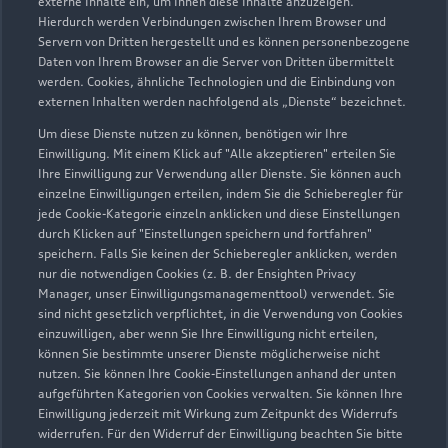
externe Inhalte ein, um Ihnen diese Inhalte anzuzeigen.
Hierdurch werden Verbindungen zwischen Ihrem Browser und
Servern von Dritten hergestellt und es können personenbezogene
Daten von Ihrem Browser an die Server von Dritten übermittelt
werden. Cookies, ähnliche Technologien und die Einbindung von
externen Inhalten werden nachfolgend als „Dienste“ bezeichnet.
Um diese Dienste nutzen zu können, benötigen wir Ihre
Einwilligung. Mit einem Klick auf "Alle akzeptieren" erteilen Sie
Ihre Einwilligung zur Verwendung aller Dienste. Sie können auch
einzelne Einwilligungen erteilen, indem Sie die Schieberegler für
jede Cookie-Kategorie einzeln anklicken und diese Einstellungen
durch Klicken auf "Einstellungen speichern und fortfahren"
speichern. Falls Sie keinen der Schieberegler anklicken, werden
nur die notwendigen Cookies (z. B. der Ensighten Privacy
Zur Inspektion
Manager, unser Einwilligungsmanagementtool) verwendet. Sie
sind nicht gesetzlich verpflichtet, in die Verwendung von Cookies
einzuwilligen, aber wenn Sie Ihre Einwilligung nicht erteilen,
können Sie bestimmte unserer Dienste möglicherweise nicht
nutzen. Sie können Ihre Cookie-Einstellungen anhand der unten
aufgeführten Kategorien von Cookies verwalten. Sie können Ihre
Einwilligung jederzeit mit Wirkung zum Zeitpunkt des Widerrufs
widerrufen. Für den Widerruf der Einwilligung beachten Sie bitte