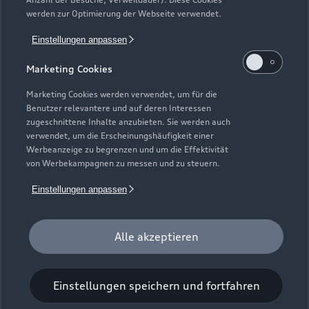
Gebrauchtwagensuche
Support
werden zur Optimierung der Webseite verwendet.
Saisonale Angebote
Plug-in-Hybride
Gebrauchtwagen
Einstellungen anpassen
Audi Services
Über Audi
Kundenservice
Finanzierung
Marketing Cookies
Garantie
Händlersuche
Aktionen & Angebote
Unternehmen
Marketing Cookies werden verwendet, um für die
Audi digital services
Benutzer relevantere und auf deren Interessen
Audi Code
Geschäftskunden
Karriere
zugeschnittene Inhalte anzubieten. Sie werden auch
myAudi
verwendet, um die Erscheinungshäufigkeit einer
Häufige Fragen (FAQ)
Investor Relations
Werbeanzeige zu begrenzen und um die Effektivität
© 2026 AUDI AG. Alle Rechte vorbehalten
von Werbekampagnen zu messen und zu steuern.
Audi Online Beratung
Presse & Media Center
Impressum
Rechtliches
Hinweisgebersystem
Einstellungen anpassen
Online-Terminvereinbarung
Datenschutz
Datenschutzinformation
Cookie-Einstellungen
Servicekontakt
Cookie-Richtlinie
Barrierefreiheit
Audi erleben
Alle akzeptieren
Digital Services Act
EU Data Act
Bordbuch & Bedienungsanleitungen
Newsletter
Verträge kündigen
Einstellungen speichern und fortfahren