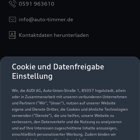
0591 963610
info@auto-timmer.de
Kontaktdaten herunterladen
Öffnungszeiten
Cookie und Datenfreigabe
Einstellung
Service
Wir, die AUDI AG, Auto-Union-Straße 1, 85057 Ingolstadt, allein
Schließt bald
18:30
oder in Zusammenarbeit mit unseren verbundenen Unternehmen
und Partnern ("Wir", "Unser"), nutzen auf unserer Website
eigene und Dienste Dritter, die Cookies und ähnliche Technologien
Teile- & Zubehörverkauf
verwenden ("Dienste"), die uns helfen, unsere Website zu
Schließt bald
18:00
verbessern, den Datenverkehr und die Nutzung zu analysieren
und auf Ihre Interessen zugeschnittene Inhalte anzuzeigen,
einschließlich personalisierter Werbung. Zudem binden wir