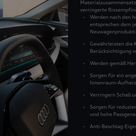
Materialzusammensetzu
verringerte Rissempfind
›
Werden nach den ho
entsprechen dem je
Neuwagenprodukti
›
Gewährleisten die K
Berücksichtigung v
›
Werden gemäß Hers
›
Sorgen für ein an
Innenraum-Aufheiz
›
Verringern Schall u
›
Sorgen für reduzie
und hohe Passgenau
›
Anti-Beschlag-Eigen