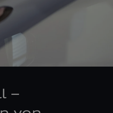
l –
n von